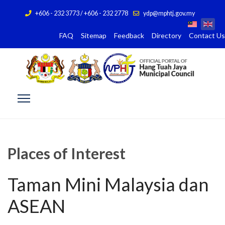
+606 - 232 3773 / +606 - 232 2778
ydp@mphtj.gov.my
FAQ
Sitemap
Feedback
Directory
Contact Us
Places of Interest
Taman Mini Malaysia dan
ASEAN