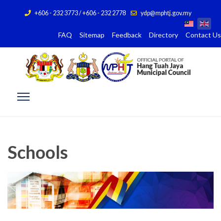
+606 - 232 3773 / +606 - 232 2778
ydp@mphtj.gov.my
FAQ
Sitemap
Feedback
Directory
Contact Us
Schools