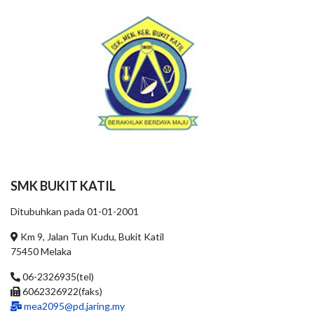
SMK BUKIT KATIL
Ditubuhkan pada 01-01-2001
Km 9, Jalan Tun Kudu, Bukit Katil
75450 Melaka
06-2326935(tel)
6062326922(faks)
mea2095@pd.jaring.my