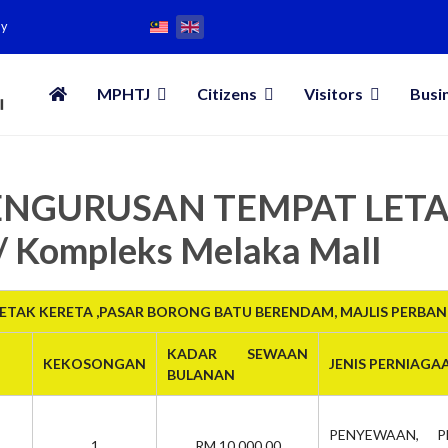
my
MPHTJ
Citizens
Visitors
Busi
 PENGURUSAN TEMPAT LET
/ Kompleks Melaka Mall
TAK KERETA ,PASAR BORONG BATU BERENDAM, MAJLIS PERBA
KADAR SEWAAN
KEKOSONGAN
JENIS PERNIAGA
BULANAN
PENYEWAAN, P
1
RM 10,000.00