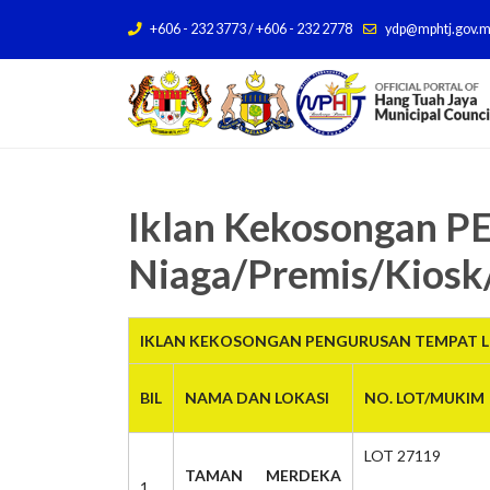
+606 - 232 3773 / +606 - 232 2778
ydp@mphtj.gov.
Iklan Kekosongan
Niaga/Premis/Kiosk
IKLAN KEKOSONGAN PENGURUSAN TEMPAT LE
BIL
NAMA DAN LOKASI
NO. LOT/MUKIM
LOT 27119
TAMAN MERDEKA
1