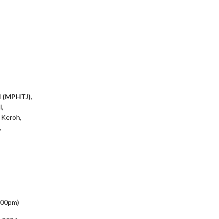
l (MPHTJ),
l,
 Keroh,
,
5:00pm)