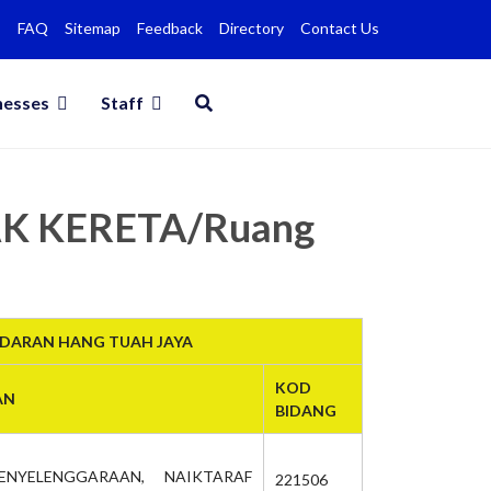
FAQ
Sitemap
Feedback
Directory
Contact Us
nesses
Staff
AK KERETA/Ruang
NDARAN HANG TUAH JAYA
KOD
AN
BIDANG
ENYELENGGARAAN, NAIKTARAF
221506