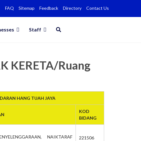
FAQ
Sitemap
Feedback
Directory
Contact Us
nesses
Staff
AK KERETA/Ruang
NDARAN HANG TUAH JAYA
KOD
AN
BIDANG
ENYELENGGARAAN, NAIKTARAF
221506