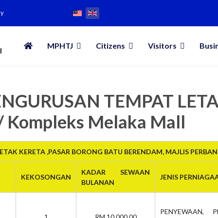
my
MPHTJ
Citizens
Visitors
Busi
 PENGURUSAN TEMPAT LET
/ Kompleks Melaka Mall
TAK KERETA ,PASAR BORONG BATU BERENDAM, MAJLIS PERBA
KADAR SEWAAN
KEKOSONGAN
JENIS PERNIAGA
BULANAN
PENYEWAAN, P
1
RM 10,000.00