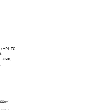
l (MPHTJ),
l,
 Keroh,
,
5:00pm)