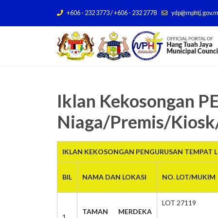
+606 - 232 3773 / +606 - 232 2778
ydp@mphtj.gov.
Iklan Kekosongan
Niaga/Premis/Kiosk
IKLAN KEKOSONGAN PENGURUSAN TEMPAT LE
BIL
NAMA DAN LOKASI
NO. LOT/MUKIM
LOT 27119
TAMAN MERDEKA
1