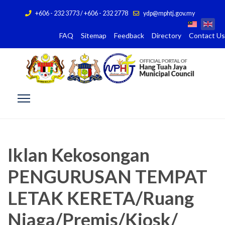
+606 - 232 3773 / +606 - 232 2778
ydp@mphtj.gov.my
FAQ
Sitemap
Feedback
Directory
Contact Us
Iklan Kekosongan
PENGURUSAN TEMPAT
LETAK KERETA/Ruang
Niaga/Premis/Kiosk/