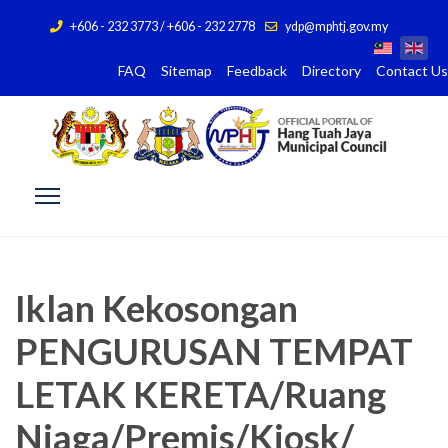
+606 - 232 3773 / +606 - 232 2778
ydp@mphtj.gov.my
FAQ
Sitemap
Feedback
Directory
Contact Us
Iklan Kekosongan
PENGURUSAN TEMPAT
LETAK KERETA/Ruang
Niaga/Premis/Kiosk/