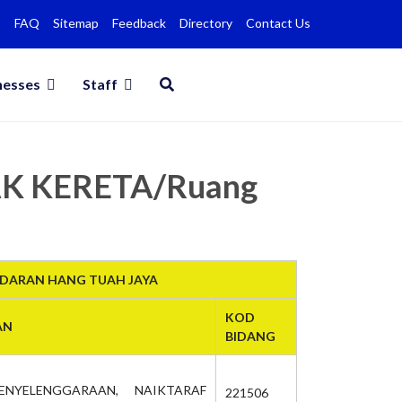
FAQ
Sitemap
Feedback
Directory
Contact Us
nesses
Staff
AK KERETA/Ruang
NDARAN HANG TUAH JAYA
KOD
AN
BIDANG
ENYELENGGARAAN, NAIKTARAF
221506