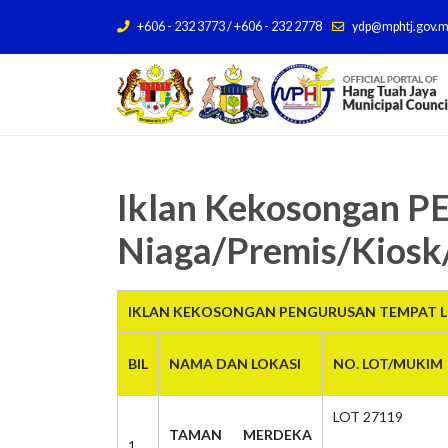
+606 - 232 3773 / +606 - 232 2778
ydp@mphtj.gov.
Iklan Kekosongan
Niaga/Premis/Kiosk
IKLAN KEKOSONGAN PENGURUSAN TEMPAT LE
BIL
NAMA DAN LOKASI
NO. LOT/MUKIM
LOT 27119
TAMAN MERDEKA
1