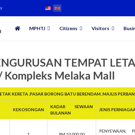
my
MPHTJ
Citizens
Visitors
Busi
 PENGURUSAN TEMPAT LET
/ Kompleks Melaka Mall
TAK KERETA ,PASAR BORONG BATU BERENDAM, MAJLIS PERBA
KADAR SEWAAN
KEKOSONGAN
JENIS PERNIAGA
BULANAN
PENYEWAAN, P
1
RM 10,000.00