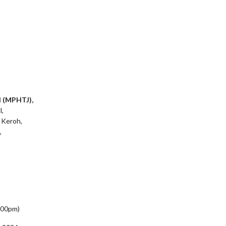
l (MPHTJ),
l,
 Keroh,
,
5:00pm)