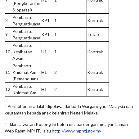
(Pengkeranian
& operasi)
Pembantu
8
KP1
1
Kontrak
Penguatkuasa
Pembantu
9
KP1
1
Tetap
Penguatkuasa
Pembantu
10
Kesihatan
U1
1
Kontrak
Awam
Pembantu
11
Khidmat Am
H1
2
Kontrak
(Pemanduan)
Pembantu
12
H1
2
Kontrak
Khidmat Am
i. Permohonan adalah dipelawa daripada Warganegara Malaysia dan
keutamaan kepada anak kelahiran Negeri Melaka.
ii. Iklan Jawatan Kosong ini boleh dicapai dengan melayari Laman
Web Rasmi MPHTJ iaitu
http://www.mphtj.gov.my