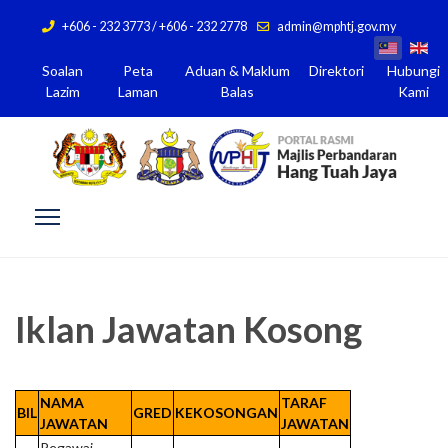
+606 - 232 3773 / +606 - 232 2778
admin@mphtj.gov.my
Soalan
Peta
Aduan & Maklum
Direktori
Hubungi
Lazim
Laman
Balas
Kami
Iklan Jawatan Kosong
NAMA
TARAF
BIL
GRED
KEKOSONGAN
JAWATAN
JAWATAN
Pegawai