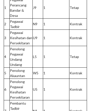
Perancang
1
J9
1
Tetap
Bandar &
Desa
Pegawai
2
N9
1
Kontrak
Tadbir
Pegawai
3
Kesihatan dan
U9
1
Kontrak
Persekitaran
Penolong
Pegawai
4
L5
1
Tetap
Undang
Undang
Penolong
5
W5
1
Kontrak
Akauntan
Penolong
Pegawai
6
U5
1
Kontrak
Kesihatan
Persekitaran
Pembantu
Tadbir
7
N1
1
Kontrak