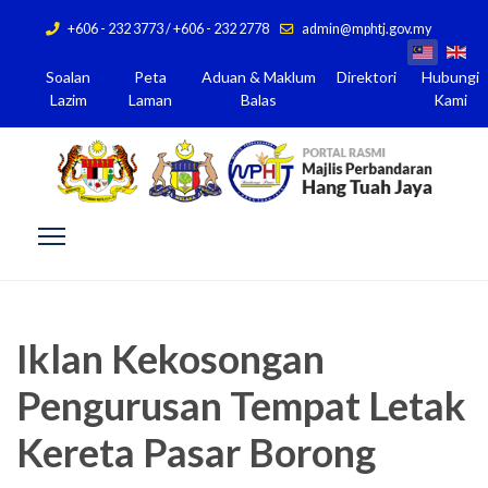
+606 - 232 3773 / +606 - 232 2778
admin@mphtj.gov.my
Soalan
Peta
Aduan & Maklum
Direktori
Hubungi
Lazim
Laman
Balas
Kami
Iklan Kekosongan
Pengurusan Tempat Letak
Kereta Pasar Borong