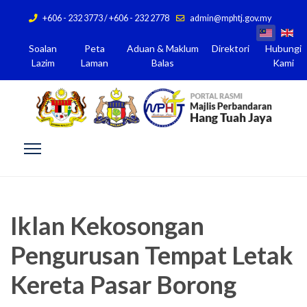
+606 - 232 3773 / +606 - 232 2778
admin@mphtj.gov.my
Soalan
Peta
Aduan & Maklum
Direktori
Hubungi
Lazim
Laman
Balas
Kami
Iklan Kekosongan
Pengurusan Tempat Letak
Kereta Pasar Borong