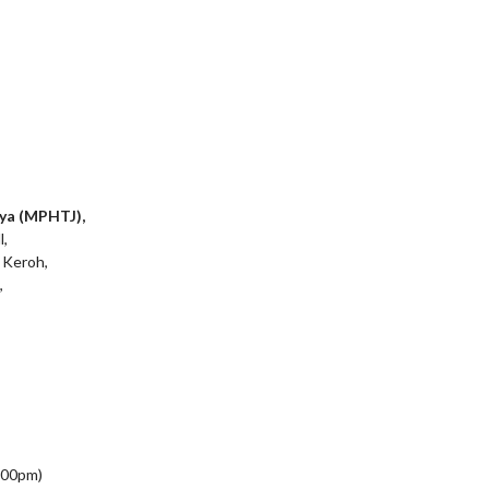
ya (MPHTJ),
l,
 Keroh,
,
5:00pm)