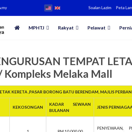
Soalan Lazim
Peta La
v.my
MPHTJ
Rakyat
Pelawat
Perni
 PENGURUSAN TEMPAT LET
/ Kompleks Melaka Mall
TAK KERETA ,PASAR BORONG BATU BERENDAM, MAJLIS PERBA
KADAR SEWAAN
KEKOSONGAN
JENIS PERNIAGA
BULANAN
PENYEWAAN, P
1
RM 10,000.00