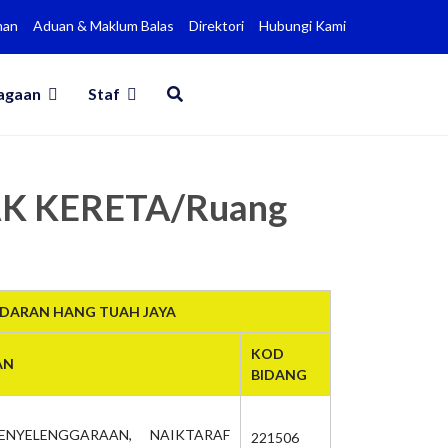
man
Aduan & Maklum Balas
Direktori
Hubungi Kami
agaan
Staf
AK KERETA/Ruang
NDARAN HANG TUAH JAYA
KOD
AN
BIDANG
ENYELENGGARAAN, NAIKTARAF
221506