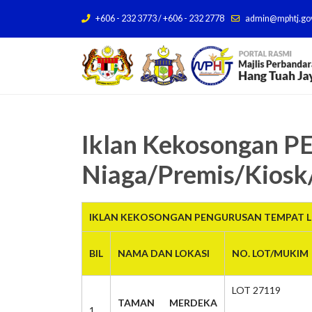
+606 - 232 3773 / +606 - 232 2778
admin@mphtj.go
Iklan Kekosongan
Niaga/Premis/Kiosk
IKLAN KEKOSONGAN PENGURUSAN TEMPAT LE
BIL
NAMA DAN LOKASI
NO. LOT/MUKIM
LOT 27119
TAMAN MERDEKA
1