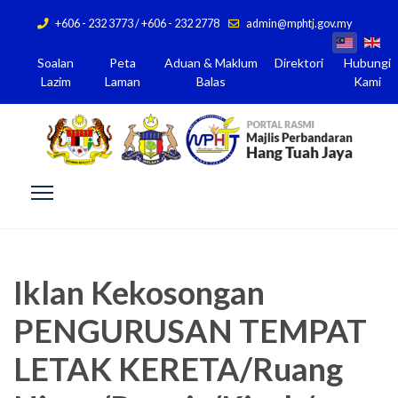
+606 - 232 3773 / +606 - 232 2778
admin@mphtj.gov.my
Soalan
Peta
Aduan & Maklum
Direktori
Hubungi
Lazim
Laman
Balas
Kami
Iklan Kekosongan
PENGURUSAN TEMPAT
LETAK KERETA/Ruang