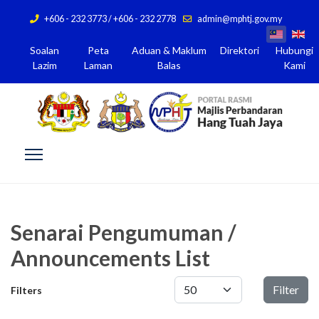
+606 - 232 3773 / +606 - 232 2778
admin@mphtj.gov.my
Soalan
Peta
Aduan & Maklum
Direktori
Hubungi
Lazim
Laman
Balas
Kami
Senarai Pengumuman /
Announcements List
Papar #
Filter
Filters