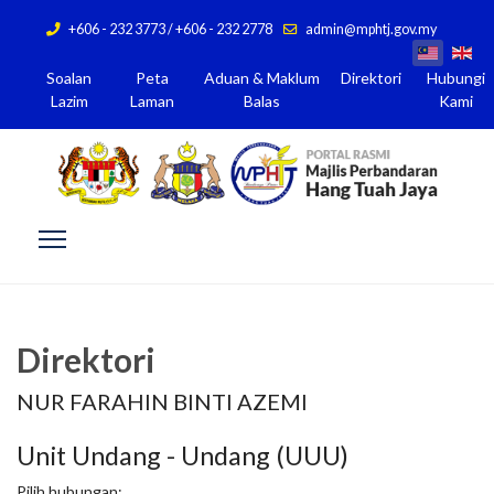
+606 - 232 3773 / +606 - 232 2778
admin@mphtj.gov.my
Soalan
Peta
Aduan & Maklum
Direktori
Hubungi
Lazim
Laman
Balas
Kami
Direktori
NUR FARAHIN BINTI AZEMI
Unit Undang - Undang (UUU)
Pilih hubungan: