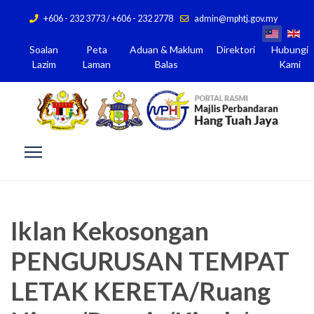
+606 - 232 3773 / +606 - 232 2778
admin@mphtj.gov.my
Soalan
Peta
Aduan & Maklum
Direktori
Hubungi
Lazim
Laman
Balas
Kami
Iklan Kekosongan
PENGURUSAN TEMPAT
LETAK KERETA/Ruang