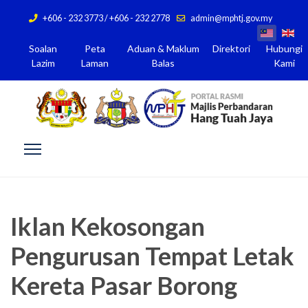
+606 - 232 3773 / +606 - 232 2778
admin@mphtj.gov.my
Soalan
Peta
Aduan & Maklum
Direktori
Hubungi
Lazim
Laman
Balas
Kami
Iklan Kekosongan
Pengurusan Tempat Letak
Kereta Pasar Borong