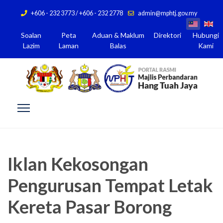
+606 - 232 3773 / +606 - 232 2778
admin@mphtj.gov.my
Soalan
Peta
Aduan & Maklum
Direktori
Hubungi
Lazim
Laman
Balas
Kami
Iklan Kekosongan
Pengurusan Tempat Letak
Kereta Pasar Borong