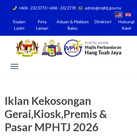
+606 - 232 3773 / +606 - 232 2778
admin@mphtj.gov.my
Soalan
Peta
Aduan & Maklum
Direktori
Hubungi
Lazim
Laman
Balas
Kami
Iklan Kekosongan
Gerai,Kiosk,Premis &
Pasar MPHTJ 2026