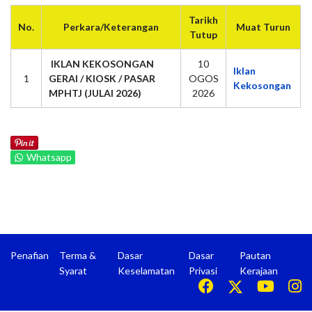
Tarikh
No.
Perkara/Keterangan
Muat Turun
Tutup
IKLAN KEKOSONGAN
10
Iklan
1
GERAI / KIOSK / PASAR
OGOS
Kekosongan
MPHTJ (JULAI 2026)
2026
Whatsapp
Penafian
Terma &
Dasar
Dasar
Pautan
Syarat
Keselamatan
Privasi
Kerajaan