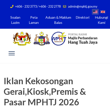
+606 - 232 3773 / +606 - 232 2778
admin@mphtj.gov.my
Soalan
Peta
Aduan & Maklum
Direktori
Hubungi
Lazim
Laman
Balas
Kami
Iklan Kekosongan
Gerai,Kiosk,Premis &
Pasar MPHTJ 2026