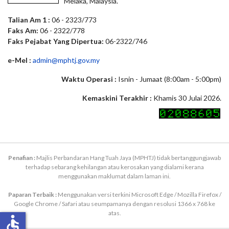
Melaka, Malaysia.
Talian Am 1 :
06 - 2323/773
Faks Am:
06 - 2322/778
Faks Pejabat Yang Dipertua:
06-2322/746
e-Mel :
admin@mphtj.gov.my
Waktu Operasi :
Isnin - Jumaat (8:00am - 5:00pm)
Kemaskini Terakhir :
Khamis 30 Julai 2026.
Penafian :
Majlis Perbandaran Hang Tuah Jaya (MPHTJ) tidak bertanggungjawab
terhadap sebarang kehilangan atau kerosakan yang dialami kerana
menggunakan maklumat dalam laman ini.
Paparan Terbaik :
Menggunakan versi terkini Microsoft Edge / Mozilla Firefox /
Google Chrome / Safari atau seumpamanya dengan resolusi 1366 x 768 ke
atas.
accessible