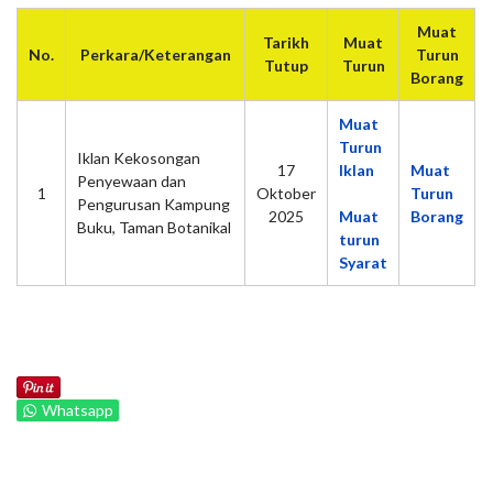
Muat
Tarikh
Muat
No.
Perkara/Keterangan
Turun
Tutup
Turun
Borang
Muat
Turun
Iklan Kekosongan
17
Iklan
Muat
Penyewaan dan
1
Oktober
Turun
Pengurusan Kampung
2025
Muat
Borang
Buku, Taman Botanikal
turun
Syarat
Whatsapp