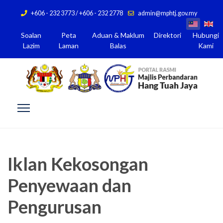
+606 - 232 3773 / +606 - 232 2778
admin@mphtj.gov.my
Soalan
Peta
Aduan & Maklum
Direktori
Hubungi
Lazim
Laman
Balas
Kami
Iklan Kekosongan
Penyewaan dan
Pengurusan