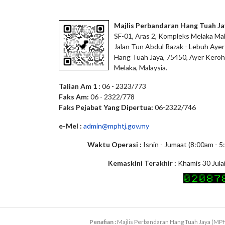
Majlis Perbandaran Hang Tuah Ja
SF-01, Aras 2, Kompleks Melaka Mal
Jalan Tun Abdul Razak - Lebuh Ayer
Hang Tuah Jaya, 75450, Ayer Keroh
Melaka, Malaysia.
Talian Am 1 :
06 - 2323/773
Faks Am:
06 - 2322/778
Faks Pejabat Yang Dipertua:
06-2322/746
e-Mel :
admin@mphtj.gov.my
Waktu Operasi :
Isnin - Jumaat (8:00am - 
Kemaskini Terakhir :
Khamis 30 Jula
Penafian :
Majlis Perbandaran Hang Tuah Jaya (MPH