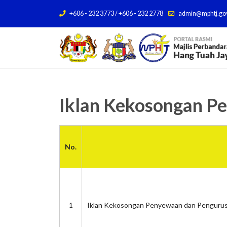
+606 - 232 3773 / +606 - 232 2778
admin@mphtj.go
Iklan Kekosongan P
No.
1
Iklan Kekosongan Penyewaan dan Pengurus