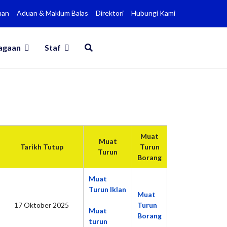
man
Aduan & Maklum Balas
Direktori
Hubungi Kami
agaan
Staf
Muat
Muat
Tarikh Tutup
Turun
Turun
Borang
Muat
Turun Iklan
Muat
17 Oktober 2025
Turun
Muat
Borang
turun