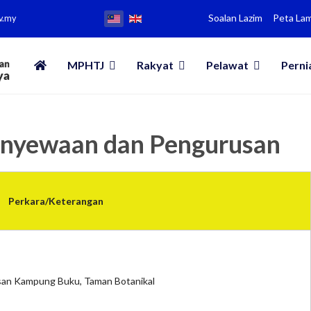
Soalan Lazim
Peta La
v.my
MPHTJ
Rakyat
Pelawat
Perni
enyewaan dan Pengurusan
Perkara/Keterangan
an Kampung Buku, Taman Botanikal