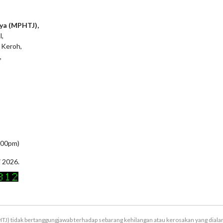
ya (MPHTJ),
l,
 Keroh,
,
5:00pm)
i 2026.
TJ) tidak bertanggungjawab terhadap sebarang kehilangan atau kerosakan yang dial