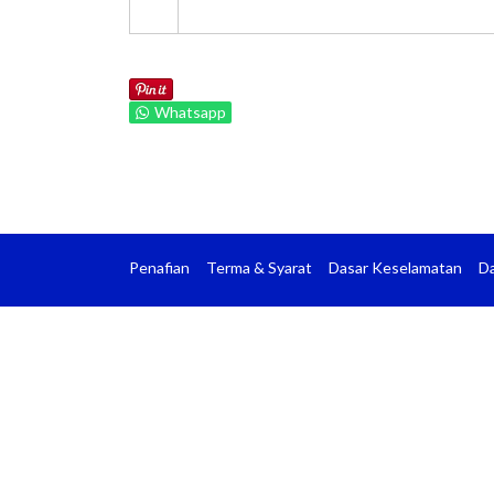
Whatsapp
Penafian
Terma & Syarat
Dasar Keselamatan
Da