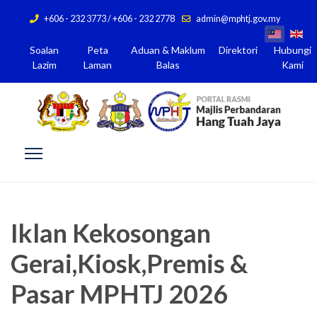
+606 - 232 3773 / +606 - 232 2778
admin@mphtj.gov.my
Soalan
Peta
Aduan & Maklum
Direktori
Hubungi
Lazim
Laman
Balas
Kami
Iklan Kekosongan
Gerai,Kiosk,Premis &
Pasar MPHTJ 2026