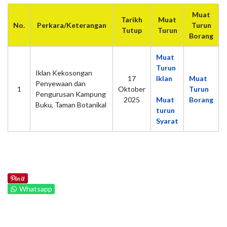
Muat
Tarikh
Muat
No.
Perkara/Keterangan
Turun
Tutup
Turun
Borang
Muat
Turun
Iklan Kekosongan
17
Iklan
Muat
Penyewaan dan
1
Oktober
Turun
Pengurusan Kampung
2025
Muat
Borang
Buku, Taman Botanikal
turun
Syarat
Whatsapp