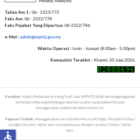
Melaka, Malaysia.
Talian Am 1 :
06 - 2323/773
Faks Am:
06 - 2322/778
Faks Pejabat Yang Dipertua:
06-2322/746
e-Mel :
admin@mphtj.gov.my
Waktu Operasi :
Isnin - Jumaat (8:00am - 5:00pm)
Kemaskini Terakhir :
Khamis 30 Julai 2026.
Penafian :
Majlis Perbandaran Hang Tuah Jaya (MPHTJ) tidak bertanggungjawab
terhadap sebarang kehilangan atau kerosakan yang dialami kerana
menggunakan maklumat dalam laman ini.
Paparan Terbaik :
Menggunakan versi terkini Microsoft Edge / Mozilla Firefox /
Google Chrome / Safari atau seumpamanya dengan resolusi 1366 x 768 ke
atas.
accessible