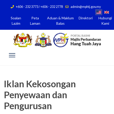
+606 - 232 3773 / +606 - 232 2778
admin@mphtj.gov.my
Soalan
Peta
Aduan & Maklum
Direktori
Hubungi
Lazim
Laman
Balas
Kami
Iklan Kekosongan
Penyewaan dan
Pengurusan