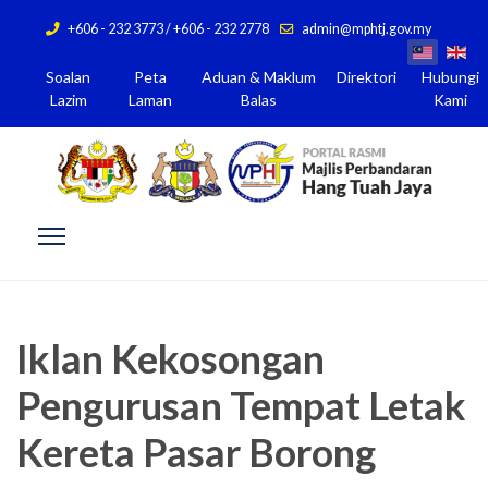
+606 - 232 3773 / +606 - 232 2778
admin@mphtj.gov.my
Soalan
Peta
Aduan & Maklum
Direktori
Hubungi
Lazim
Laman
Balas
Kami
Iklan Kekosongan
Pengurusan Tempat Letak
Kereta Pasar Borong