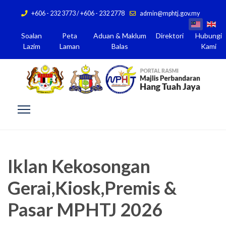
+606 - 232 3773 / +606 - 232 2778
admin@mphtj.gov.my
Soalan
Peta
Aduan & Maklum
Direktori
Hubungi
Lazim
Laman
Balas
Kami
Iklan Kekosongan
Gerai,Kiosk,Premis &
Pasar MPHTJ 2026