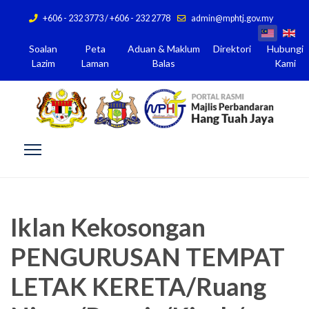
+606 - 232 3773 / +606 - 232 2778
admin@mphtj.gov.my
Soalan
Peta
Aduan & Maklum
Direktori
Hubungi
Lazim
Laman
Balas
Kami
Iklan Kekosongan
PENGURUSAN TEMPAT
LETAK KERETA/Ruang