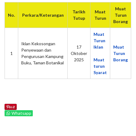
Muat
Tarikh
Muat
No.
Perkara/Keterangan
Turun
Tutup
Turun
Borang
Muat
Turun
Iklan Kekosongan
17
Iklan
Muat
Penyewaan dan
1
Oktober
Turun
Pengurusan Kampung
2025
Muat
Borang
Buku, Taman Botanikal
turun
Syarat
Whatsapp