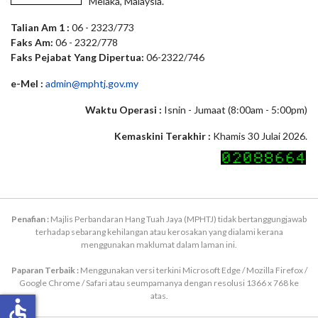
Melaka, Malaysia.
Talian Am 1 :
06 - 2323/773
Faks Am:
06 - 2322/778
Faks Pejabat Yang Dipertua:
06-2322/746
e-Mel :
admin@mphtj.gov.my
Waktu Operasi :
Isnin - Jumaat (8:00am - 5:00pm)
Kemaskini Terakhir :
Khamis 30 Julai 2026.
Penafian :
Majlis Perbandaran Hang Tuah Jaya (MPHTJ) tidak bertanggungjawab
terhadap sebarang kehilangan atau kerosakan yang dialami kerana
menggunakan maklumat dalam laman ini.
Paparan Terbaik :
Menggunakan versi terkini Microsoft Edge / Mozilla Firefox /
Google Chrome / Safari atau seumpamanya dengan resolusi 1366 x 768 ke
atas.
accessible