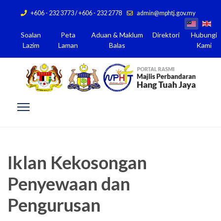
+606 - 232 3773 / +606 - 232 2778
admin@mphtj.gov.my
Soalan
Peta
Aduan & Maklum
Direktori
Hubungi
Lazim
Laman
Balas
Kami
Iklan Kekosongan
Penyewaan dan
Pengurusan