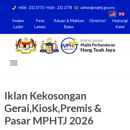
+606 - 232 3773 / +606 - 232 2778
admin@mphtj.gov.my
Soalan
Peta
Aduan & Maklum
Direktori
Hubungi
Lazim
Laman
Balas
Kami
Iklan Kekosongan
Gerai,Kiosk,Premis &
Pasar MPHTJ 2026