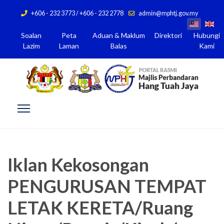
+606 - 232 3773 / +606 - 232 2778
admin@mphtj.gov.my
Soalan
Peta
Aduan & Maklum
Direktori
Hubungi
Lazim
Laman
Balas
Kami
Iklan Kekosongan
PENGURUSAN TEMPAT
LETAK KERETA/Ruang