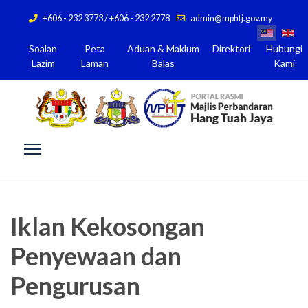
+606 - 232 3773 / +606 - 232 2778
admin@mphtj.gov.my
Soalan
Peta
Aduan & Maklum
Direktori
Hubungi
Lazim
Laman
Balas
Kami
Iklan Kekosongan
Penyewaan dan
Pengurusan