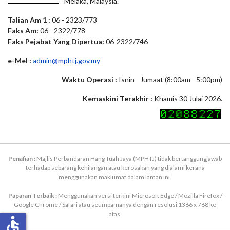
Melaka, Malaysia.
Talian Am 1 :
06 - 2323/773
Faks Am:
06 - 2322/778
Faks Pejabat Yang Dipertua:
06-2322/746
e-Mel :
admin@mphtj.gov.my
Waktu Operasi :
Isnin - Jumaat (8:00am - 5:00pm)
Kemaskini Terakhir :
Khamis 30 Julai 2026.
Penafian :
Majlis Perbandaran Hang Tuah Jaya (MPHTJ) tidak bertanggungjawab
terhadap sebarang kehilangan atau kerosakan yang dialami kerana
menggunakan maklumat dalam laman ini.
Paparan Terbaik :
Menggunakan versi terkini Microsoft Edge / Mozilla Firefox /
Google Chrome / Safari atau seumpamanya dengan resolusi 1366 x 768 ke
atas.
accessible