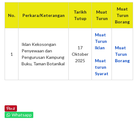
Muat
Tarikh
Muat
No.
Perkara/Keterangan
Turun
Tutup
Turun
Borang
Muat
Turun
Iklan Kekosongan
17
Iklan
Muat
Penyewaan dan
1
Oktober
Turun
Pengurusan Kampung
2025
Muat
Borang
Buku, Taman Botanikal
turun
Syarat
Whatsapp