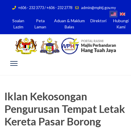
+606 - 232 3773 / +606 - 232 2778
admin@mphtj.gov.my
Soalan
Peta
Aduan & Maklum
Direktori
Hubungi
Lazim
Laman
Balas
Kami
Iklan Kekosongan
Pengurusan Tempat Letak
Kereta Pasar Borong