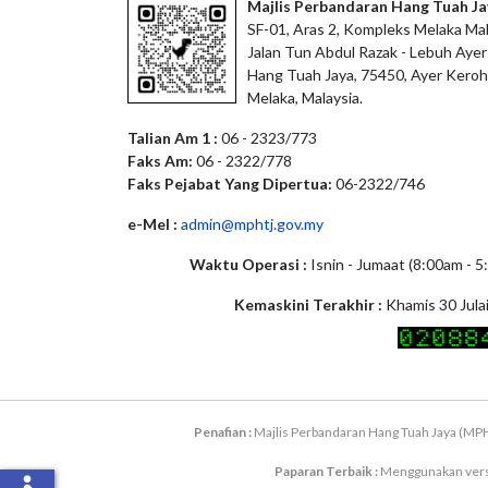
Majlis Perbandaran Hang Tuah Ja
SF-01, Aras 2, Kompleks Melaka Mal
Jalan Tun Abdul Razak - Lebuh Ayer
Hang Tuah Jaya, 75450, Ayer Keroh
Melaka, Malaysia.
Talian Am 1 :
06 - 2323/773
Faks Am:
06 - 2322/778
Faks Pejabat Yang Dipertua:
06-2322/746
e-Mel :
admin@mphtj.gov.my
Waktu Operasi :
Isnin - Jumaat (8:00am - 
Kemaskini Terakhir :
Khamis 30 Jula
Penafian :
Majlis Perbandaran Hang Tuah Jaya (MPH
Paparan Terbaik :
Menggunakan versi 