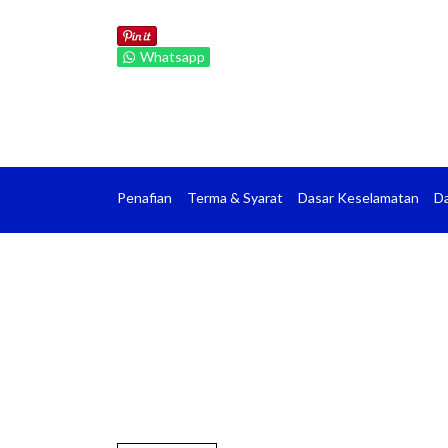
Whatsapp
Penafian
Terma & Syarat
Dasar Keselamatan
Da