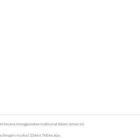
ami kerana menggunakan maklumat dalam laman ini.
 dengan resolusi 1366 x 768 ke atas.