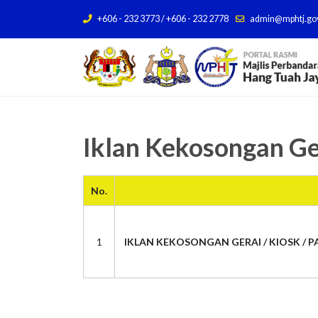
+606 - 232 3773 / +606 - 232 2778
admin@mphtj.go
Iklan Kekosongan Ge
No.
1
IKLAN KEKOSONGAN GERAI / KIOSK / PA