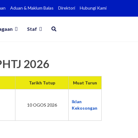
man
Aduan & Maklum Balas
Direktori
Hubungi Kami
agaan
Staf
MPHTJ 2026
Tarikh Tutup
Muat Turun
Iklan
10 OGOS 2026
Kekosongan