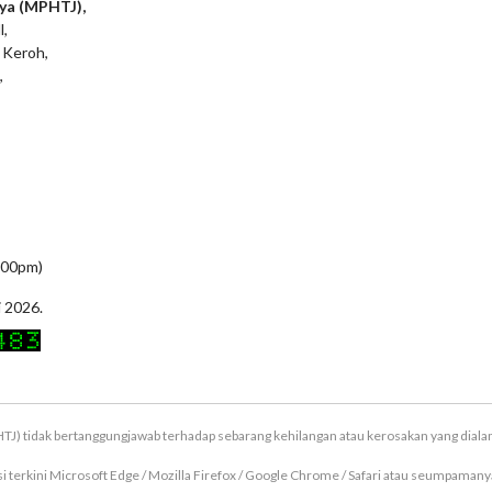
ya (MPHTJ),
l,
 Keroh,
,
5:00pm)
i 2026.
TJ) tidak bertanggungjawab terhadap sebarang kehilangan atau kerosakan yang dial
terkini Microsoft Edge / Mozilla Firefox / Google Chrome / Safari atau seumpamanya