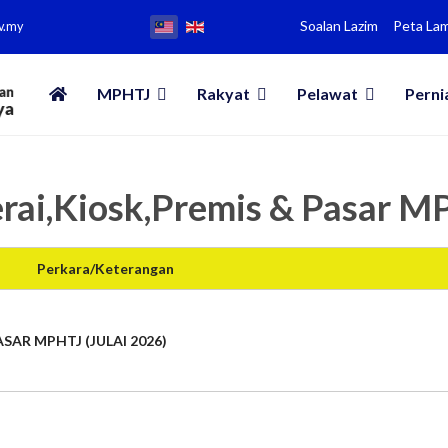
Soalan Lazim
Peta La
v.my
MPHTJ
Rakyat
Pelawat
Perni
rai,Kiosk,Premis & Pasar 
Perkara/Keterangan
SAR MPHTJ (JULAI 2026)