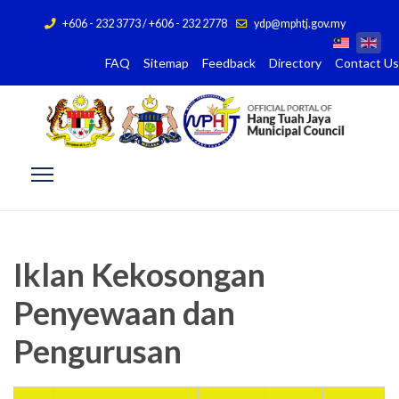
+606 - 232 3773 / +606 - 232 2778
ydp@mphtj.gov.my
FAQ
Sitemap
Feedback
Directory
Contact Us
Iklan Kekosongan
Penyewaan dan
Pengurusan