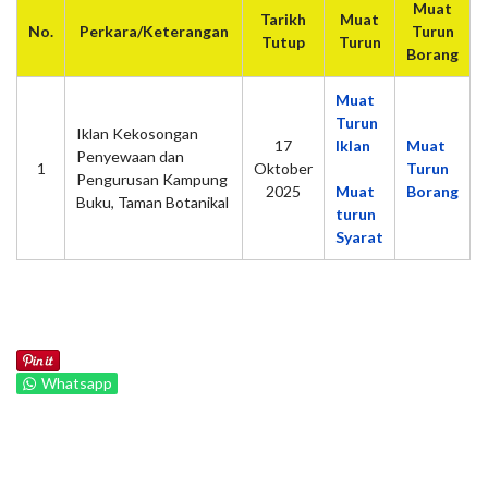
Muat
Tarikh
Muat
No.
Perkara/Keterangan
Turun
Tutup
Turun
Borang
Muat
Turun
Iklan Kekosongan
17
Iklan
Muat
Penyewaan dan
1
Oktober
Turun
Pengurusan Kampung
2025
Muat
Borang
Buku, Taman Botanikal
turun
Syarat
Whatsapp