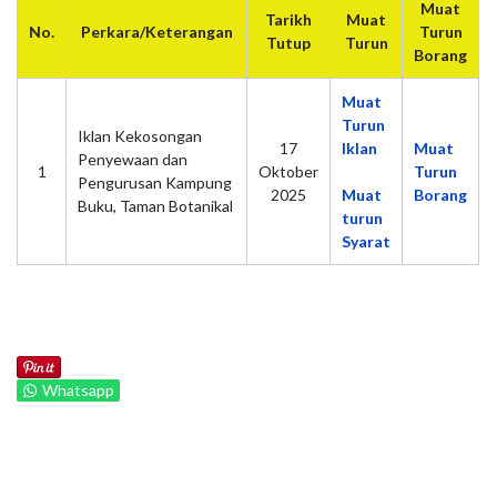
Muat
Tarikh
Muat
No.
Perkara/Keterangan
Turun
Tutup
Turun
Borang
Muat
Turun
Iklan Kekosongan
17
Iklan
Muat
Penyewaan dan
1
Oktober
Turun
Pengurusan Kampung
2025
Muat
Borang
Buku, Taman Botanikal
turun
Syarat
Whatsapp