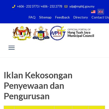
+606 - 232 3773 / +606 - 232 2778
ydp@mphtj.gov.my
FAQ
Sitemap
Feedback
Directory
Contact Us
Iklan Kekosongan
Penyewaan dan
Pengurusan