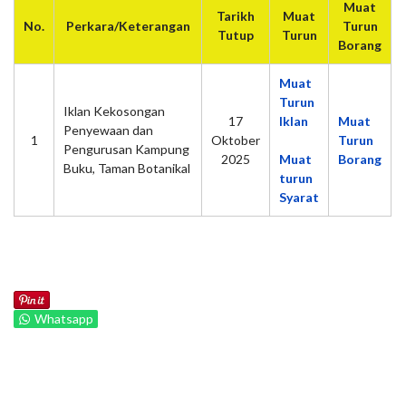
Muat
Tarikh
Muat
No.
Perkara/Keterangan
Turun
Tutup
Turun
Borang
Muat
Turun
Iklan Kekosongan
17
Iklan
Muat
Penyewaan dan
1
Oktober
Turun
Pengurusan Kampung
2025
Muat
Borang
Buku, Taman Botanikal
turun
Syarat
Whatsapp