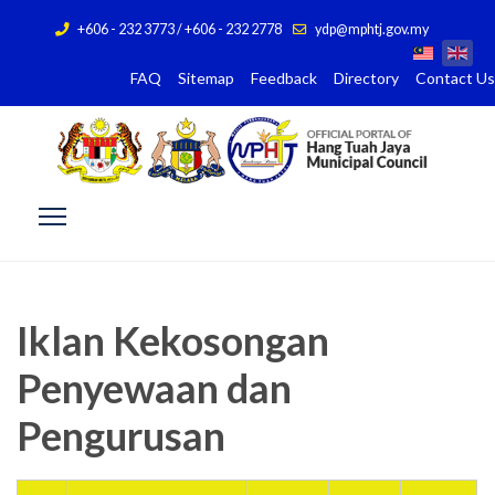
+606 - 232 3773 / +606 - 232 2778
ydp@mphtj.gov.my
FAQ
Sitemap
Feedback
Directory
Contact Us
Iklan Kekosongan
Penyewaan dan
Pengurusan