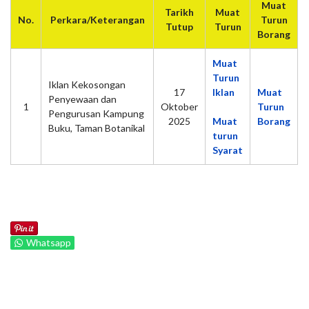
Muat
Tarikh
Muat
No.
Perkara/Keterangan
Turun
Tutup
Turun
Borang
Muat
Turun
Iklan Kekosongan
17
Iklan
Muat
Penyewaan dan
1
Oktober
Turun
Pengurusan Kampung
2025
Muat
Borang
Buku, Taman Botanikal
turun
Syarat
Whatsapp