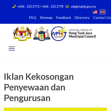
+606 - 232 3773 / +606 - 232 2778
ydp@mphtj.gov.my
FAQ
Sitemap
Feedback
Directory
Contact Us
Iklan Kekosongan
Penyewaan dan
Pengurusan